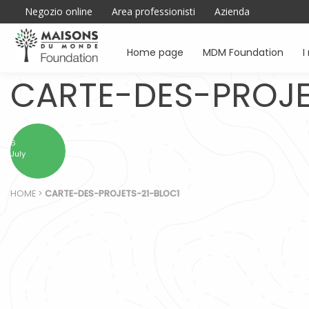
Negozio online
Area professionisti
Azienda
Home page
MDM Foundation
I
CARTE-DES-PROJE
6
July
HOME
>
CARTE-DES-PROJETS-21-BLOC1