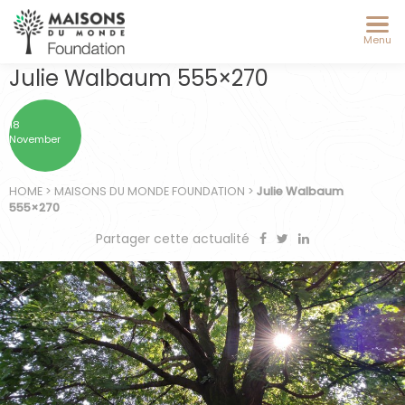
Menu
Julie Walbaum 555×270
18
November
HOME
>
MAISONS DU MONDE FOUNDATION
>
Julie Walbaum
555×270
Partager cette actualité