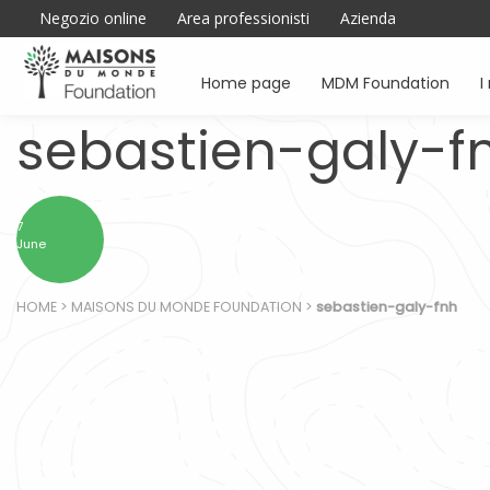
Negozio online
Area professionisti
Azienda
Home page
MDM Foundation
I
sebastien-galy-f
7
June
HOME
>
MAISONS DU MONDE FOUNDATION
>
sebastien-galy-fnh