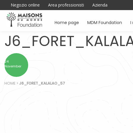
Negozio online
Area professionisti
Azienda
Home page
MDM Foundation
I
J6_FORET_KALAL
24
November
HOME
>
J6_FORET_KALALAO_57