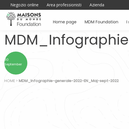
Negozio online
Area professionisti
Azienda
Home page
MDM Foundation
I
MDM_Infographie
30
September
HOME
>
MDM_Infographie-generale-2022-EN_Maj-sept-2022