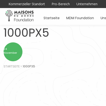
Kommerzieller Standort
Pro-Bereich
Unternehmen
Startseite
MDM Foundation
Uns
1000PX5
24
November
STARTSEITE
>
1000PX5