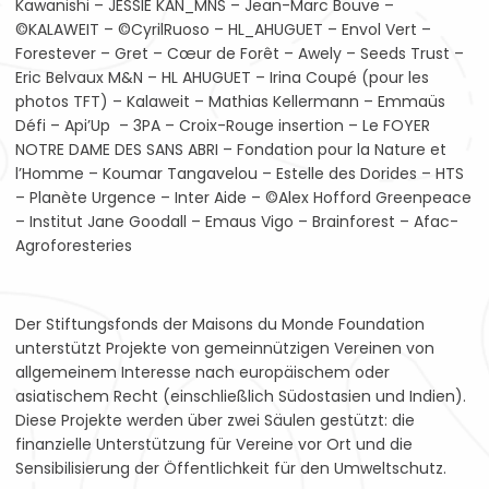
Kawanishi – JESSIE KAN_MNS – Jean-Marc Bouve –
©KALAWEIT – ©CyrilRuoso – HL_AHUGUET – Envol Vert –
Forestever – Gret – Cœur de Forêt – Awely – Seeds Trust –
Eric Belvaux M&N – HL AHUGUET – Irina Coupé (pour les
photos TFT) – Kalaweit – Mathias Kellermann – Emmaüs
Défi – Api’Up – 3PA – Croix-Rouge insertion – Le FOYER
NOTRE DAME DES SANS ABRI – Fondation pour la Nature et
l’Homme – Koumar Tangavelou – Estelle des Dorides – HTS
– Planète Urgence – Inter Aide – ©Alex Hofford Greenpeace
– Institut Jane Goodall – Emaus Vigo – Brainforest – Afac-
Agroforesteries
Der Stiftungsfonds der Maisons du Monde Foundation
unterstützt Projekte von gemeinnützigen Vereinen von
allgemeinem Interesse nach europäischem oder
asiatischem Recht (einschließlich Südostasien und Indien).
Diese Projekte werden über zwei Säulen gestützt: die
finanzielle Unterstützung für Vereine vor Ort und die
Sensibilisierung der Öffentlichkeit für den Umweltschutz.