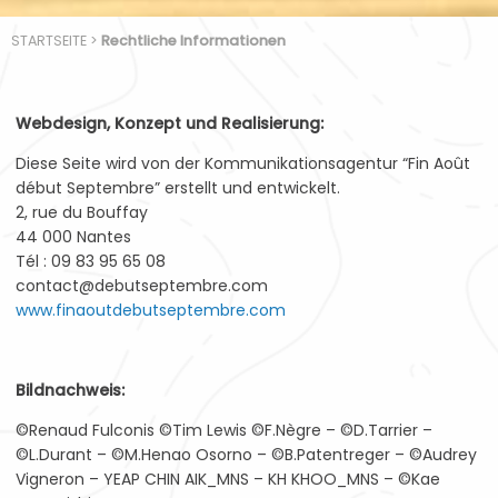
STARTSEITE
>
Rechtliche Informationen
Webdesign, Konzept und Realisierung:
Diese Seite wird von der Kommunikationsagentur “Fin Août
début Septembre” erstellt und entwickelt.
2, rue du Bouffay
44 000 Nantes
Tél : 09 83 95 65 08
contact@debutseptembre.com
www.finaoutdebutseptembre.com
Bildnachweis:
©Renaud Fulconis ©Tim Lewis ©F.Nègre – ©D.Tarrier –
©L.Durant – ©M.Henao Osorno – ©B.Patentreger – ©Audrey
Vigneron – YEAP CHIN AIK_MNS – KH KHOO_MNS – ©Kae