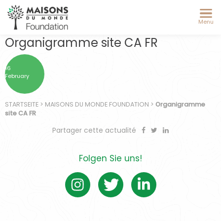
Menu
Organigramme site CA FR
16
February
STARTSEITE
>
MAISONS DU MONDE FOUNDATION
>
Organigramme
site CA FR
Partager cette actualité
Folgen Sie uns!