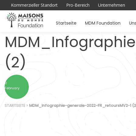
Kommerzieller Standort
Pro-Bereich
Unternehmen
Startseite
MDM Foundation
Uns
MDM_Infographie
(2)
11
February
STARTSEITE
>
MDM_Infographie-generale-2022-FR_retoursMV2-1 (2