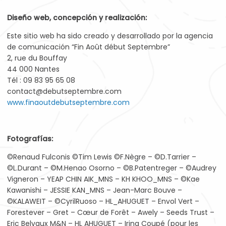
Diseño web, concepción y realización:
Este sitio web ha sido creado y desarrollado por la agencia
de comunicación “Fin Août début Septembre”
2, rue du Bouffay
44 000 Nantes
Tél : 09 83 95 65 08
contact@debutseptembre.com
www.finaoutdebutseptembre.com
Fotografías:
©Renaud Fulconis ©Tim Lewis ©F.Nègre – ©D.Tarrier –
©L.Durant – ©M.Henao Osorno – ©B.Patentreger – ©Audrey
Vigneron – YEAP CHIN AIK_MNS – KH KHOO_MNS – ©Kae
Kawanishi – JESSIE KAN_MNS – Jean-Marc Bouve –
©KALAWEIT – ©CyrilRuoso – HL_AHUGUET – Envol Vert –
Forestever – Gret – Cœur de Forêt – Awely – Seeds Trust –
Eric Belvaux M&N – HL AHUGUET – Irina Coupé (pour les