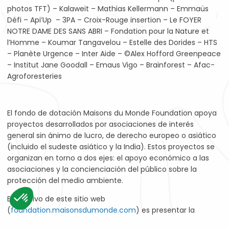
photos TFT) – Kalaweit – Mathias Kellermann – Emmaüs
Défi – Api’Up – 3PA – Croix-Rouge insertion – Le FOYER
NOTRE DAME DES SANS ABRI – Fondation pour la Nature et
l’Homme – Koumar Tangavelou – Estelle des Dorides – HTS
– Planète Urgence – Inter Aide – ©Alex Hofford Greenpeace
– Institut Jane Goodall – Emaus Vigo – Brainforest – Afac-
Agroforesteries
El fondo de dotación Maisons du Monde Foundation apoya
proyectos desarrollados por asociaciones de interés
general sin ánimo de lucro, de derecho europeo o asiático
(incluido el sudeste asiático y la India). Estos proyectos se
organizan en torno a dos ejes: el apoyo económico a las
asociaciones y la concienciación del público sobre la
protección del medio ambiente.
El objetivo de este sitio web
(
foundation.maisonsdumonde.com
) es presentar la
organización de la Maisons du Monde Foundation, así como
Consent Management Platform: Personalize Your Options
Axeptio consent