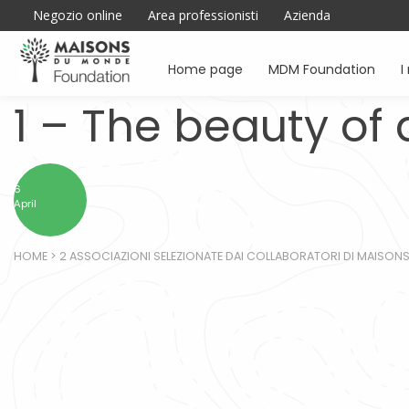
Negozio online
Area professionisti
Azienda
Home page
MDM Foundation
I
1 – The beauty of 
6
April
HOME
>
2 ASSOCIAZIONI SELEZIONATE DAI COLLABORATORI DI MAISON