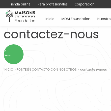
Tienda online
Para profesionales
Corporación
Inicio
MDM Foundation
Nuestr
contactez-nous
15
June
INICIO
>
PONTE EN CONTACTO CON NOSOTROS
>
contactez-nous