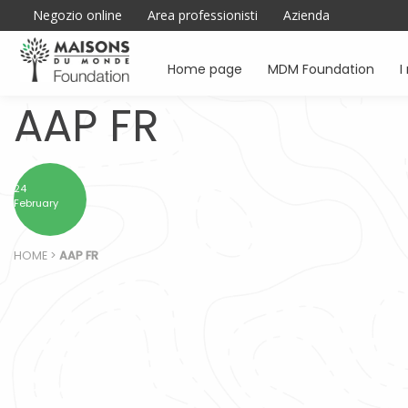
Negozio online
Area professionisti
Azienda
Home page
MDM Foundation
I
AAP FR
24
February
HOME
>
AAP FR