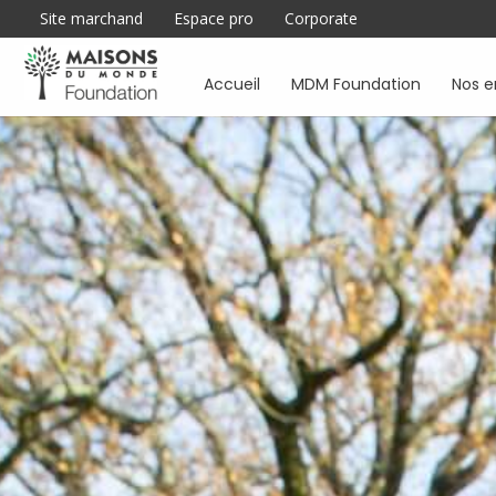
Site marchand
Espace pro
Corporate
Accueil
MDM Foundation
Nos 