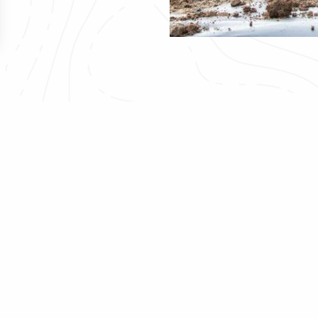
ns
de confidentialité, en garantissant la conformité avec les réglementat