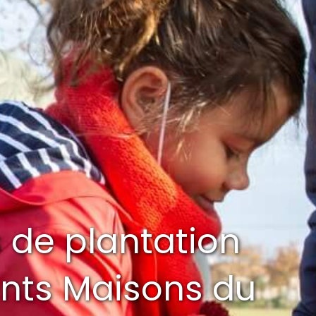
s de plantation
ients Maisons du