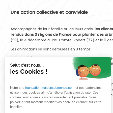
Une action collective et conviviale
Accompagnés de leur famille ou de leurs amis,
les clien
rendus dans 3 régions de France pour planter des arb
(59), le 4 décembre à Brie-Comte-Robert (77) et le 11 d
Les animations se sont déroulées en 3 temps :
Accueil des participants
autour d’une boisson chaude e
à l’importance de préserver les arbres et haies champ
Salut c'est nous...
Animation de plantation et de paillage des arbres
les Cookies !
Repas convivial
avec l’ensemble des participants
Par cette action, les clients Maisons du Monde ont partic
Notre site
foundation.maisonsdumonde.com
et nos partenaires
arbres en milieu rural
avec le Fonds pour l’Arbre
et ont c
utilisent des cookies afin d’améliorer l’utilisation du site. Ces
à la préservation de la biodiversité et à la lutte contre l
cookies sont soumis à votre consentement préalable. Vous
beau geste pour les arbres !
pouvez à tout moment modifier vos choix en cliquant sur cette
bannière.