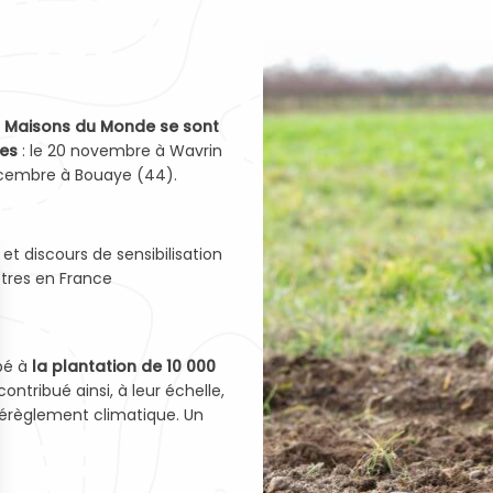
ts Maisons du Monde se sont
res
: le 20 novembre à Wavrin
écembre à Bouaye (44).
t discours de sensibilisation
êtres en France
ipé à
la plantation de 10 000
ontribué ainsi, à leur échelle,
e dérèglement climatique. Un