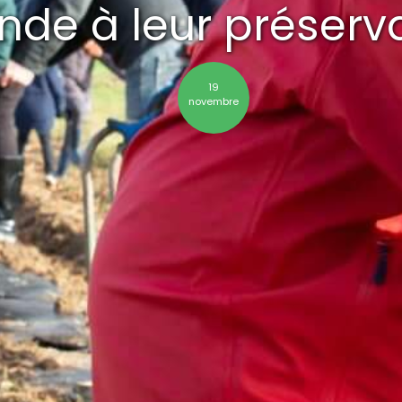
de à leur préserv
19
novembre