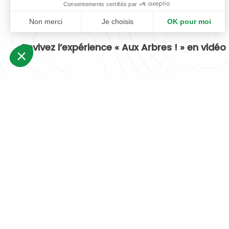
Consentements certifiés par
Non merci
Je choisis
OK pour moi
Plateforme de Gestion du Consentement : Personnalisez vos Optio
Axeptio consent
Revivez l’expérience « Aux Arbres ! » en vidéo
Notre plateforme vous permet d'adapter et de gérer vos paramètres 
Lecteur
vidéo