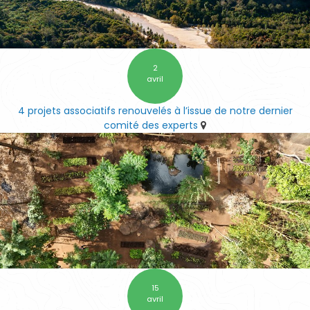
2
avril
4 projets associatifs renouvelés à l’issue de notre dernier
comité des experts
15
avril