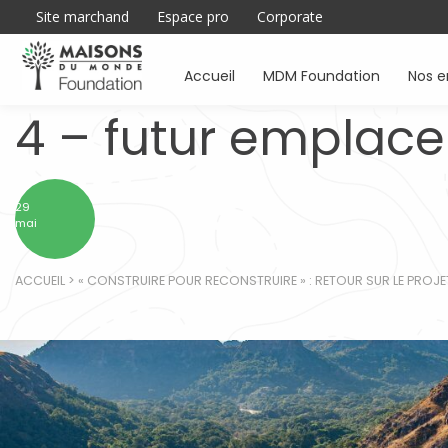
Site marchand
Espace pro
Corporate
Accueil
MDM Foundation
Nos 
4 – futur emplac
29
mai
ACCUEIL
>
« CONSTRUIRE POUR RECONSTRUIRE » : RETOUR SUR LE PROJET