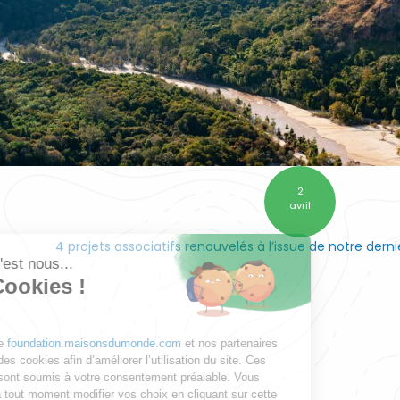
2
avril
4 projets associatifs renouvelés à l’issue de notre dern
Salut c'est nous...
les Cookies !
Notre site
foundation.maisonsdumonde.com
et nos partenaires
utilisent des cookies afin d’améliorer l’utilisation du site. Ces
cookies sont soumis à votre consentement préalable. Vous
pouvez à tout moment modifier vos choix en cliquant sur cette