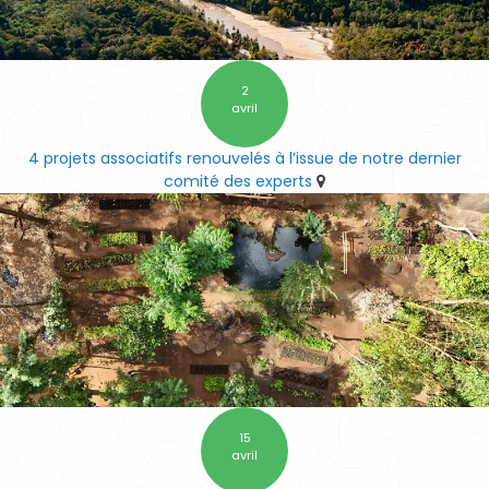
2
avril
4 projets associatifs renouvelés à l’issue de notre dernier
comité des experts
15
avril