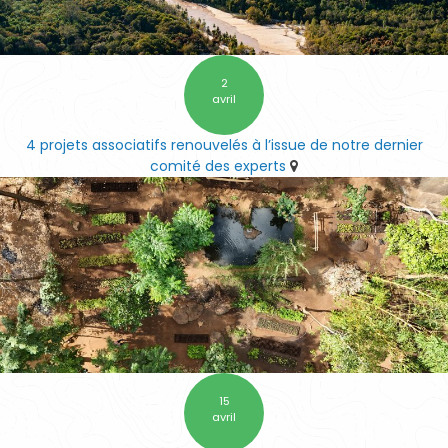
2
avril
4 projets associatifs renouvelés à l’issue de notre dernier
comité des experts
15
avril