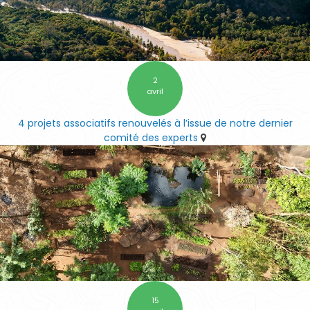
2
avril
4 projets associatifs renouvelés à l’issue de notre dernier
comité des experts
15