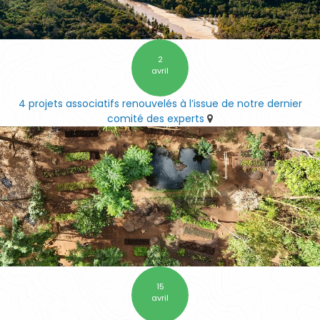
2
avril
4 projets associatifs renouvelés à l’issue de notre dernier
comité des experts
15
avril