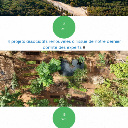
2
avril
4 projets associatifs renouvelés à l’issue de notre dernier
comité des experts
15
avril