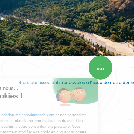
2
avril
4 projets associatifs renouvelés à l’issue de notre dern
Salut c'est nous...
les Cookies !
Notre site
foundation.maisonsdumonde.com
et nos partenaires
utilisent des cookies afin d’améliorer l’utilisation du site. Ces
cookies sont soumis à votre consentement préalable. Vous
pouvez à tout moment modifier vos choix en cliquant sur cette