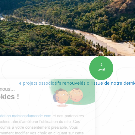
2
avril
4 projets associatifs renouvelés à l’issue de notre dern
Salut c'est nous...
les Cookies !
Notre site
foundation.maisonsdumonde.com
et nos partenaires
utilisent des cookies afin d’améliorer l’utilisation du site. Ces
cookies sont soumis à votre consentement préalable. Vous
pouvez à tout moment modifier vos choix en cliquant sur cette