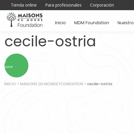
Tienda online
Para profesionales
Corporación
Inicio
MDM Foundation
Nuestr
cecile-ostria
7
June
INICIO
>
MAISONS DU MONDE FOUNDATION
>
cecile-ostria