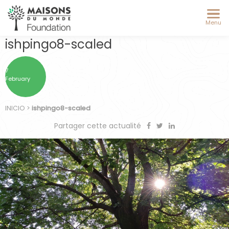
Menu
ishpingo8-scaled
7
February
INICIO
>
ishpingo8-scaled
Partager cette actualité