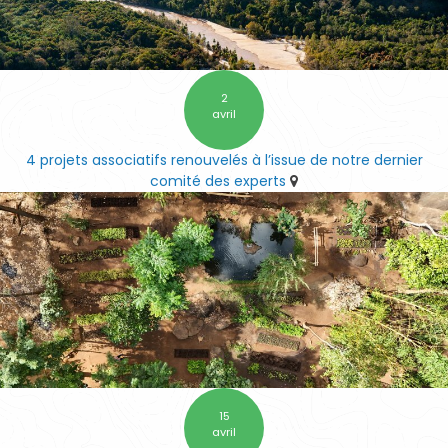
2
avril
4 projets associatifs renouvelés à l’issue de notre dernier
comité des experts
15
avril