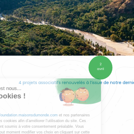
2
avril
4 projets associatifs renouvelés à l’issue de notre dern
Salut c'est nous...
les Cookies !
Notre site
foundation.maisonsdumonde.com
et nos partenaires
utilisent des cookies afin d’améliorer l’utilisation du site. Ces
cookies sont soumis à votre consentement préalable. Vous
pouvez à tout moment modifier vos choix en cliquant sur cette