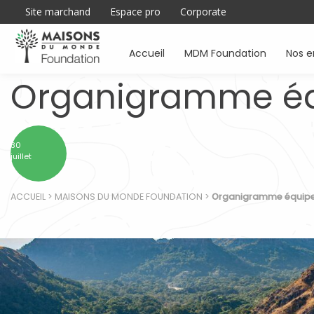
Site marchand
Espace pro
Corporate
Accueil
MDM Foundation
Nos 
Organigramme é
30
juillet
ACCUEIL
>
MAISONS DU MONDE FOUNDATION
>
Organigramme équip