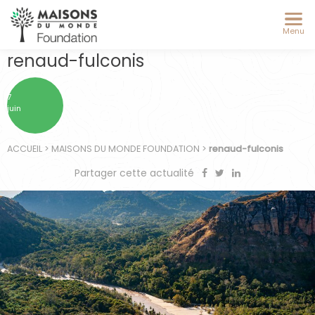
Menu
renaud-fulconis
7
juin
ACCUEIL
>
MAISONS DU MONDE FOUNDATION
>
renaud-fulconis
Partager cette actualité