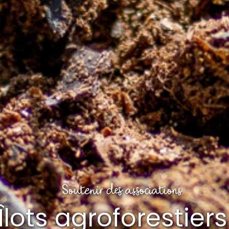
Soutenir des associations
lots agroforestier