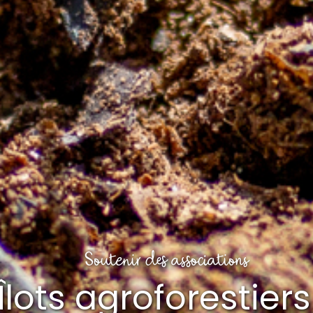
Soutenir des associations
lots agroforestier