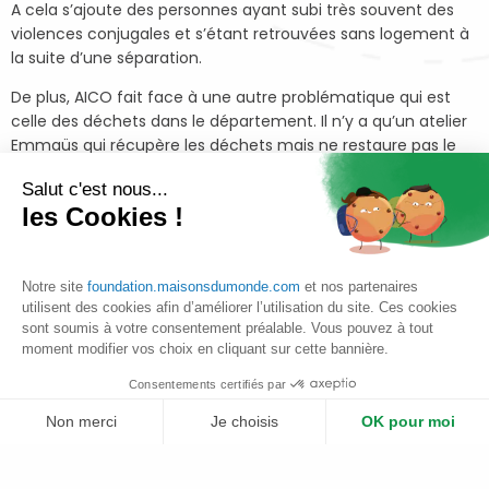
A cela s’ajoute des personnes ayant subi très souvent des
violences conjugales et s’étant retrouvées sans logement à
la suite d’une séparation.
De plus, AICO fait face à une autre problématique qui est
celle des déchets dans le département. Il n’y a qu’un atelier
Emmaüs qui récupère les déchets mais ne restaure pas le
mobilier.
Salut c'est nous...
les Cookies !
C’est pourquoi l’association a lancé son projet de
revalorisation du bois pour répondre à ces
enjeux
via
un chantier d’insertion pour les femmes
Notre site
foundation.maisonsdumonde.com
et nos partenaires
grâce à la revalorisation des déchets et en
utilisent des cookies afin d’améliorer l’utilisation du site. Ces cookies
particulier du matériau bois.
sont soumis à votre consentement préalable. Vous pouvez à tout
moment modifier vos choix en cliquant sur cette bannière.
Ainsi, AICO a pour vocation d’aider davantage de
salariées dans leur réinsertion professionnelle en
Consentements certifiés par
leur apprenant les nouveaux métiers de
Non merci
Je choisis
OK pour moi
revalorisation du bois.
Plateforme de Gestion du Consentement : Personnalisez vos Options
Axeptio consent
Le mobilier bois ainsi que la matière première « brute » sont