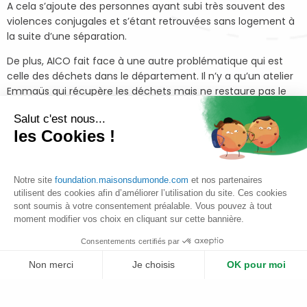
A cela s’ajoute des personnes ayant subi très souvent des
violences conjugales et s’étant retrouvées sans logement à
la suite d’une séparation.
De plus, AICO fait face à une autre problématique qui est
celle des déchets dans le département. Il n’y a qu’un atelier
Emmaüs qui récupère les déchets mais ne restaure pas le
mobilier.
Salut c'est nous...
les Cookies !
C’est pourquoi l’association a lancé son projet de
revalorisation du bois pour répondre à ces
enjeux
via
un chantier d’insertion pour les femmes
Notre site
foundation.maisonsdumonde.com
et nos partenaires
grâce à la revalorisation des déchets et en
utilisent des cookies afin d’améliorer l’utilisation du site. Ces cookies
particulier du matériau bois.
sont soumis à votre consentement préalable. Vous pouvez à tout
moment modifier vos choix en cliquant sur cette bannière.
Ainsi, AICO a pour vocation d’aider davantage de
salariées dans leur réinsertion professionnelle en
Consentements certifiés par
leur apprenant les nouveaux métiers de
Non merci
Je choisis
OK pour moi
revalorisation du bois.
Plateforme de Gestion du Consentement : Personnalisez vos Options
Axeptio consent
Le mobilier bois ainsi que la matière première « brute » sont