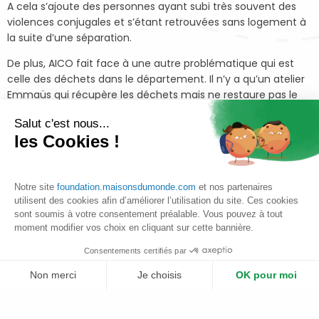
A cela s’ajoute des personnes ayant subi très souvent des
violences conjugales et s’étant retrouvées sans logement à
la suite d’une séparation.
De plus, AICO fait face à une autre problématique qui est
celle des déchets dans le département. Il n’y a qu’un atelier
Emmaüs qui récupère les déchets mais ne restaure pas le
mobilier.
Salut c'est nous...
les Cookies !
C’est pourquoi l’association a lancé son projet de
revalorisation du bois pour répondre à ces
enjeux
via
un chantier d’insertion pour les femmes
Notre site
foundation.maisonsdumonde.com
et nos partenaires
grâce à la revalorisation des déchets et en
utilisent des cookies afin d’améliorer l’utilisation du site. Ces cookies
particulier du matériau bois.
sont soumis à votre consentement préalable. Vous pouvez à tout
moment modifier vos choix en cliquant sur cette bannière.
Ainsi, AICO a pour vocation d’aider davantage de
salariées dans leur réinsertion professionnelle en
Consentements certifiés par
leur apprenant les nouveaux métiers de
Non merci
Je choisis
OK pour moi
revalorisation du bois.
Plateforme de Gestion du Consentement : Personnalisez vos Options
Axeptio consent
Le mobilier bois ainsi que la matière première « brute » sont