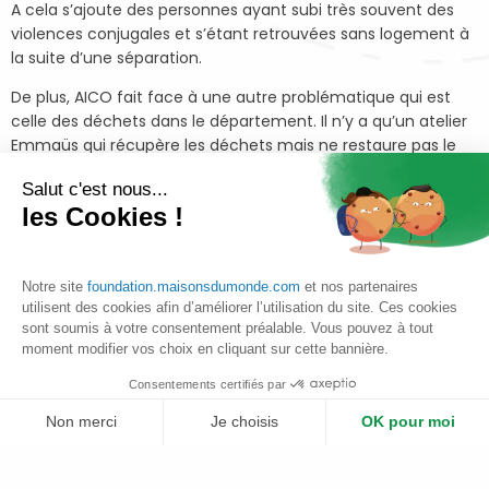
A cela s’ajoute des personnes ayant subi très souvent des
violences conjugales et s’étant retrouvées sans logement à
la suite d’une séparation.
De plus, AICO fait face à une autre problématique qui est
celle des déchets dans le département. Il n’y a qu’un atelier
Emmaüs qui récupère les déchets mais ne restaure pas le
mobilier.
Salut c'est nous...
les Cookies !
C’est pourquoi l’association a lancé son projet de
revalorisation du bois pour répondre à ces
enjeux
via
un chantier d’insertion pour les femmes
Notre site
foundation.maisonsdumonde.com
et nos partenaires
grâce à la revalorisation des déchets et en
utilisent des cookies afin d’améliorer l’utilisation du site. Ces cookies
particulier du matériau bois.
sont soumis à votre consentement préalable. Vous pouvez à tout
moment modifier vos choix en cliquant sur cette bannière.
Ainsi, AICO a pour vocation d’aider davantage de
salariées dans leur réinsertion professionnelle en
Consentements certifiés par
leur apprenant les nouveaux métiers de
Non merci
Je choisis
OK pour moi
revalorisation du bois.
Plateforme de Gestion du Consentement : Personnalisez vos Options
Axeptio consent
Le mobilier bois ainsi que la matière première « brute » sont