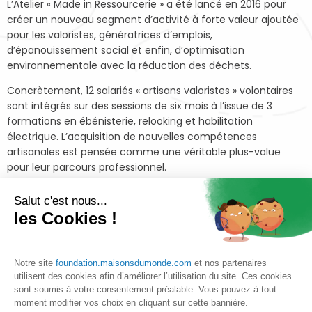
L’Atelier « Made in Ressourcerie » a été lancé en 2016 pour
créer un nouveau segment d’activité à forte valeur ajoutée
pour les valoristes, génératrices d’emplois,
d’épanouissement social et enfin, d’optimisation
environnementale avec la réduction des déchets.
Concrètement, 12 salariés « artisans valoristes » volontaires
sont intégrés sur des sessions de six mois à l’issue de 3
formations en ébénisterie, relooking et habilitation
électrique. L’acquisition de nouvelles compétences
artisanales est pensée comme une véritable plus-value
pour leur parcours professionnel.
Deux collections déclinées en tendances doivent être mises
Salut c'est nous...
sur pied tous les ans, avec une mise en valeur du travail
les Cookies !
artisanal et artistique réalisé sur chaque meuble et objet de
décoration. Le grand public est sensibilisé à la revalorisation
des meubles durant les vernissages des collections.
Notre site
foundation.maisonsdumonde.com
et nos partenaires
utilisent des cookies afin d’améliorer l’utilisation du site. Ces cookies
sont soumis à votre consentement préalable. Vous pouvez à tout
moment modifier vos choix en cliquant sur cette bannière.