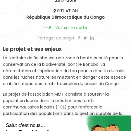
2017-2019
SITUATION
République Démocratique du Congo
Voir sur la carte
Partager ce projet
Le projet et ses enjeux
Le territoire de Bolobo est une zone à haute priorité pour la
conservation de la biodiversité, dont le Bonobo. La
déforestation et l’application du feu pour la récolte du miel
dans les ruches naturelles mettent en danger cette espèce
emblématique des forêts tropicales du bassin du Congo.
Le projet de l’association MMT consiste à soutenir la
population locale dans la création des forêts
communautaires locales (FCL) pour renforcer la
participation des populations dans la gestion durable de la
forêt. MMT accompagne les pisteurs villageois sur le suivi et
Salut c'est nous...
l’habituation des bonobos au sein des FCL.