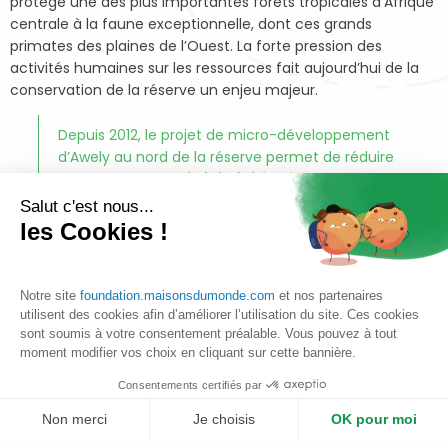
protège une des plus importantes forêts tropicales d’Afrique
centrale à la faune exceptionnelle, dont ces grands
primates des plaines de l’Ouest. La forte pression des
activités humaines sur les ressources fait aujourd’hui de la
conservation de la réserve un enjeu majeur.
Depuis 2012, le projet de micro-développement
d’Awely au nord de la réserve permet de réduire
cette pression via
l’alphabétisation et
l’éducation de la population locale, un
Salut c'est nous...
programme de sensibilisation à la préservation
les Cookies !
de la faune et la flore, et enfin la mise en place
d’alternatives économiques durables dans les
villages.
Notre site
foundation.maisonsdumonde.com
et nos partenaires
utilisent des cookies afin d’améliorer l’utilisation du site. Ces cookies
Une école et un centre de conservation ont été construits
sont soumis à votre consentement préalable. Vous pouvez à tout
dans ce but, tandis que la plantation d’arbres et de jardins
moment modifier vos choix en cliquant sur cette bannière.
écologiques en cours dans les villages vise à réduire
Consentements certifiés par
l’insécurité alimentaire et la forte dépendance aux
ressources de la forêt. Un suivi écologique des gorilles et de
Non merci
Je choisis
OK pour moi
la faune au nord de la réserve, ainsi que des patrouilles