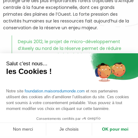
protège une des plus importantes forêts tropicales d’Afrique
centrale à la faune exceptionnelle, dont ces grands
primates des plaines de l’Ouest. La forte pression des
activités humaines sur les ressources fait aujourd’hui de la
conservation de la réserve un enjeu majeur.
Depuis 2012, le projet de micro-développement
d’Awely au nord de la réserve permet de réduire
cette pression via
l’alphabétisation et
l’éducation de la population locale, un
Salut c'est nous...
programme de sensibilisation à la préservation
les Cookies !
de la faune et la flore, et enfin la mise en place
d’alternatives économiques durables dans les
villages.
Notre site
foundation.maisonsdumonde.com
et nos partenaires
utilisent des cookies afin d’améliorer l’utilisation du site. Ces cookies
Une école et un centre de conservation ont été construits
sont soumis à votre consentement préalable. Vous pouvez à tout
dans ce but, tandis que la plantation d’arbres et de jardins
moment modifier vos choix en cliquant sur cette bannière.
écologiques en cours dans les villages vise à réduire
Consentements certifiés par
l’insécurité alimentaire et la forte dépendance aux
ressources de la forêt. Un suivi écologique des gorilles et de
Non merci
Je choisis
OK pour moi
la faune au nord de la réserve, ainsi que des patrouilles