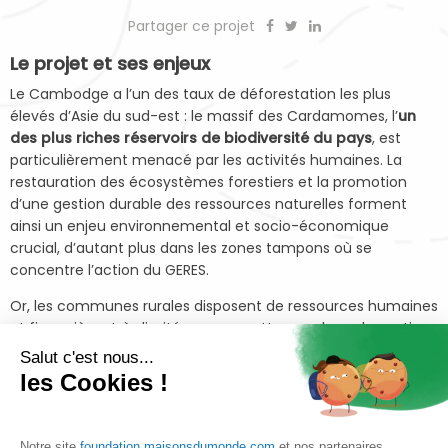
Partager ce projet
Le projet et ses enjeux
Le Cambodge a l’un des taux de déforestation les plus
élevés d’Asie du sud-est : le massif des Cardamomes, l’
un
des plus riches réservoirs de biodiversité du pays
, est
particulièrement menacé par les activités humaines. La
restauration des écosystèmes forestiers et la promotion
d’une gestion durable des ressources naturelles forment
ainsi un enjeu environnemental et socio-économique
crucial, d’autant plus dans les zones tampons où se
concentre l’action du GERES.
Or, les communes rurales disposent de ressources humaines
et financières très limitées pour mettre en place des actions
de restauration, alors même qu’un processus de
Salut c'est nous...
décentralisation et de déconcentration vise à renforcer la
les Cookies !
participation citoyenne au processus de décision.
Ainsi, le projet du GERES, qui a démarré en janvier
Notre site
foundation.maisonsdumonde.com
et nos partenaires