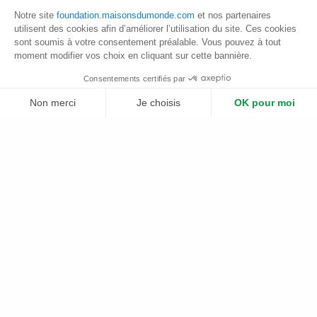
Ainsi, le projet du GERES, qui a démarré en janvier
Notre site
foundation.maisonsdumonde.com
et nos partenaires
2017,
vise à favoriser des actions
utilisent des cookies afin d’améliorer l’utilisation du site. Ces cookies
d’accompagnement des communautés locales
sont soumis à votre consentement préalable. Vous pouvez à tout
et des acteurs locaux dans la pratique d’une
moment modifier vos choix en cliquant sur cette bannière.
exploitation responsable des zones forestières
Consentements certifiés par
productives
. Et ce afin de
restaurer les zones
tampons du massif des Cardamomes tout en
Non merci
Je choisis
OK pour moi
pérennisant et diversifiant les moyens de
Plateforme de Gestion du Consentement : Personnalisez vos Options
Axeptio consent
subsistance des populations locales.
Notre plateforme vous permet d'adapter et de gérer vos paramètres de 
La Fondation Maisons du Monde soutient le GERES dans la
mise en place opérationnelle du projet en déployant des
activités concrètes de restauration forestière et
d’investissement dans le capital naturel de la zone : il s’agira
de former les autorités locales dans la définition de plans de
développement et d’investissement communaux, mais
aussi de sensibiliser et de former 100 acteurs aux activités de
sylviculture, avec la mise en place d’actions de restauration
de 200 ha de forêts dégradées.
Le projet prévoit aussi de développer des zones tampons