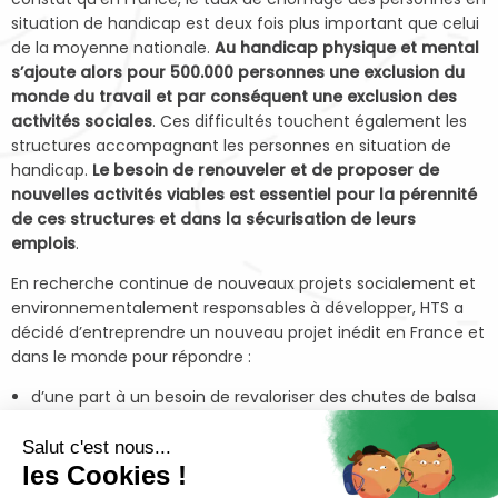
situation de handicap est deux fois plus important que celui
de la moyenne nationale.
Au handicap physique et mental
s’ajoute alors pour 500.000 personnes une exclusion du
monde du travail et par conséquent une exclusion des
activités sociales
. Ces difficultés touchent également les
structures accompagnant les personnes en situation de
handicap.
Le besoin de renouveler et de proposer de
nouvelles activités viables est essentiel pour la pérennité
de ces structures et dans la sécurisation de leurs
emplois
.
En recherche continue de nouveaux projets socialement et
environnementalement responsables à développer, HTS a
décidé d’entreprendre un nouveau projet inédit en France et
dans le monde pour répondre :
d’une part à un besoin de revaloriser des chutes de balsa
issues du nautisme : celles-ci représentent environ 1500
3
3
m
/an de déchets avec 800m
rien qu’en Vendée.
Salut c'est nous...
Et d’autre part de répondre aussi au besoin de l’ESAT des
les Cookies !
Herbiers en Vendée de développer une activité autour du