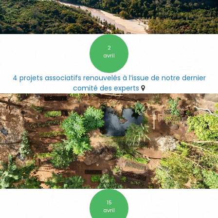
2
avril
4 projets associatifs renouvelés à l’issue de notre dernier
comité des experts
15
avril