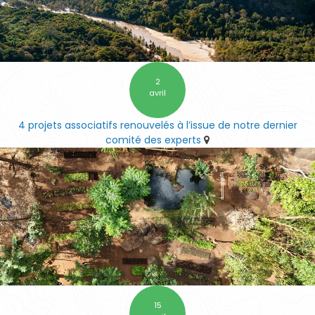
2
avril
4 projets associatifs renouvelés à l’issue de notre dernier
comité des experts
15