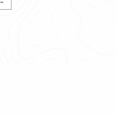
to control how your information is handled.
0 micro-dons collectés, c’est une réelle marque de
e que vous nous avez transmise et nous avons été
Grâce à vous, plus de 100 000 arbres seront plantés, et
agnement de petits producteurs de vanille et
 de préserver l’île de Flores. De la part de toutes les
et des bénéficiaires du projet, nous vous adressons un