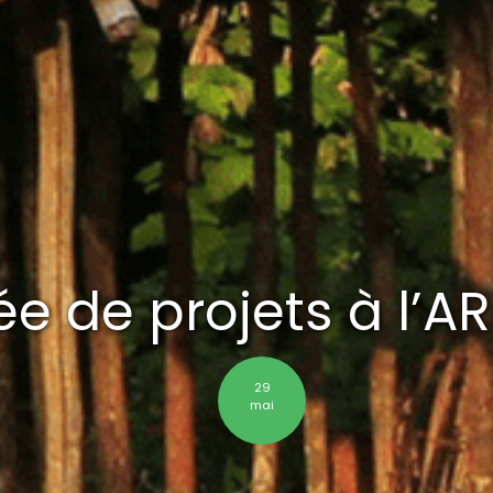
e de projets à l’A
29
mai