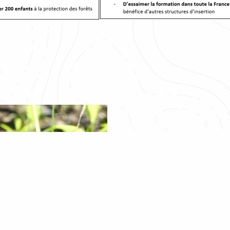
gs, ensuring compliance with regulations. Customize your preferences 
« Avec plus de 1 200 00
soutien et de confianc
profondément touchés. 
un programme d’accomp
patchouli sera mené afin
équipes Cœur de Forêt 