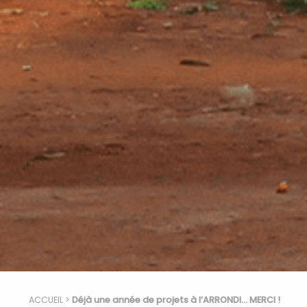
ACCUEIL
>
Déjà une année de projets à l’ARRONDI… MERCI !