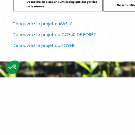
Découvrez le projet d’AWELY
Découvrez le projet de COEUR DE FORÊT
Découvrez le projet du FOYER
Consent Management Platform: Personalize Your Options
Axeptio consent
Our platform empowers you to tailor and manage your privacy settin