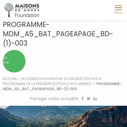
Menu
PROGRAMME-
MDM_A5_BAT_PAGEAPAGE_BD-
(1)-003
22
mai
ACCUEIL
>
LA FONDATION MAISONS DU MONDE DÉVOILE LE
PROGRAMME DE LA PREMIÈRE ÉDITION D’AUX ARBRES !
>
PROGRAMME-
MDM_A5_BAT_PAGEAPAGE_BD-(1)-003
Partager cette actualité