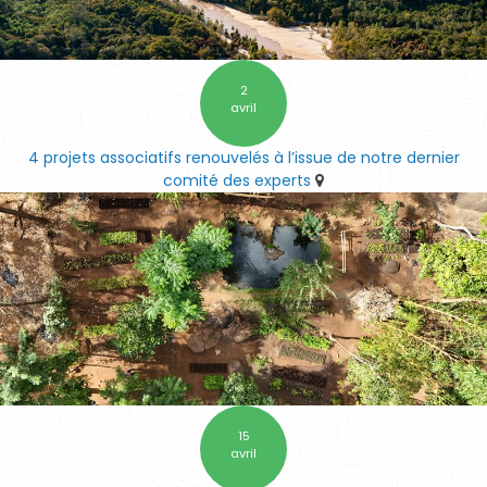
2
avril
4 projets associatifs renouvelés à l’issue de notre dernier
comité des experts
15
avril