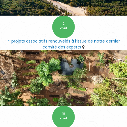
2
avril
4 projets associatifs renouvelés à l’issue de notre dernier
comité des experts
15
avril