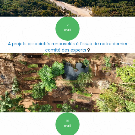
2
avril
4 projets associatifs renouvelés à l’issue de notre dernier
comité des experts
15
avril