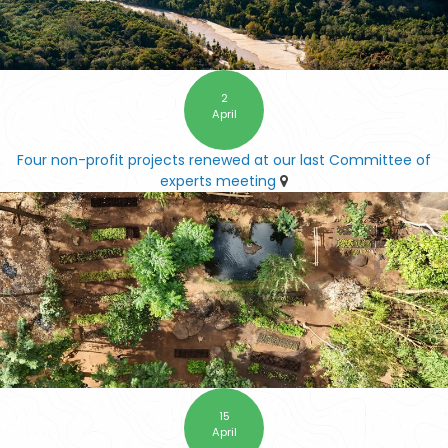
2
April
Four non-profit projects renewed at our last Committee of
experts meeting
15
April