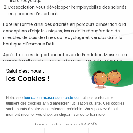
filière recyclage.
L’association veut développer l’employabilité des salariés
en parcours d’insertion.
L’atelier forme ainsi des salariés en parcours d’insertion à la
conception d’objets uniques, issus de la récupération de
meubles de bois destinés au recyclage et vendus dans la
boutique d’Emmaüs Défi.
Après trois ans de partenariat avec la Fondation Maisons du
Monde, l’atelier Bois « Les ReCréateurs » est aujourd’hui un
projet innovant par son approche sociale et
Salut c'est nous...
environnementale et a permis la création d’objets uniques !
les Cookies !
Retour sur les résultats des actions principales :
390 meubles créés
et
148 meubles détournés
Notre site
foundation.maisonsdumonde.com
et nos partenaires
utilisent des cookies afin d’améliorer l’utilisation du site. Ces cookies
9 salariés
ayant intégré l’Atelier Bois « Les
sont soumis à votre consentement préalable. Vous pouvez à tout
ReCréateurs »
moment modifier vos choix en cliquant sur cette bannière.
Une dizaine de ventes
éphémères et
événementielles
Consentements certifiés par